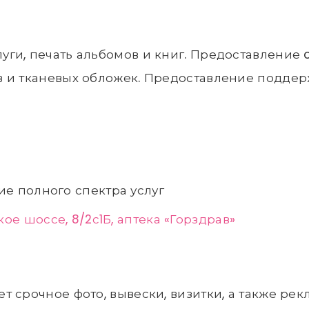
ги, печать альбомов и книг. Предоставление o
 и тканевых обложек. Предоставление поддерж
е полного спектра услуг
ое шоссе, 8/2с1Б, аптека «Горздрав»
т срочное фото, вывески, визитки, а также р