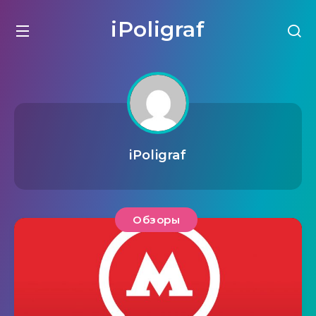
iPoligraf
iPoligraf
Обзоры